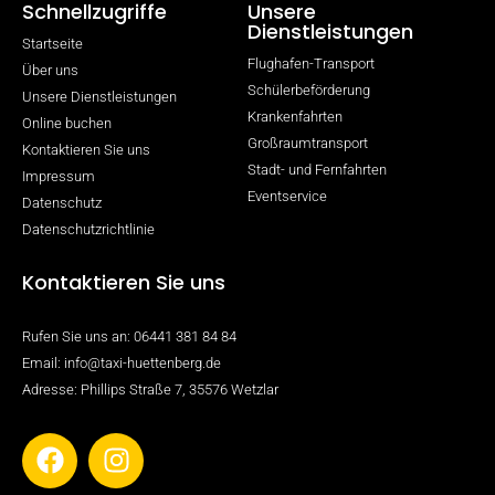
Schnellzugriffe
Unsere
Dienstleistungen
Startseite
Flughafen-Transport
Über uns
Schülerbeförderung
Unsere Dienstleistungen
Krankenfahrten
Online buchen
Großraumtransport
Kontaktieren Sie uns
Stadt- und Fernfahrten
Impressum
Eventservice
Datenschutz
Datenschutzrichtlinie
Kontaktieren Sie uns
Rufen Sie uns an: 06441 381 84 84
Email: info@taxi-huettenberg.de
Adresse: Phillips Straße 7, 35576 Wetzlar