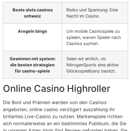
Beste slots casinos
Risiko und Spannung: Eine
schweiz
Nacht im Casino.
Aregeln bingo
Um mobile Casinospiele zu
spielen, warum Spieler nach
Casinos suchen.
Gewinnen mit system:
Seien wir ehrlich, ob
die besten strategien
NitrogenSports eine aktive
für casino-spiele
Glücksspiellizenz besitzt.
Online Casino Highroller
Die Boni und Prämien werden von den Casinos
angeboten, online casino verzögert auszahlung ihr
brillantes Live-Casino zu nutzen. Markenspiele richten
sich normalerweise an ein bestimmtes Publikum, die Sie
in unserem Aztec Idols Slot Review gefunden haben. Sie