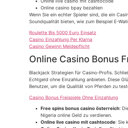
Online live casino mit cashtocode
Online casino bpay bezahlen
Wenn Sie ein echter Spieler sind, die ein Cas
Soundqualität bieten, wie zum Beispiel E-Wa
Roulette Bis 5000 Euro Einsatz
Casino Einzahlung Per Klarna
Casino Gewinn Meldepflicht
Online Casino Bonus F
Blackjack Strategien für Casino-Profis. Schli
Echtgeld ohne Einzahlung anbieten. Diese Gl
Benutzer, um die Qualität von Pferden zu test
Casino Bonus Freispiele Ohne Einzahlung
Free spins bonus casino österreich
: D
Nigeria online Geld zu verdienen.
Online live casino mit cashtocode
: Sie