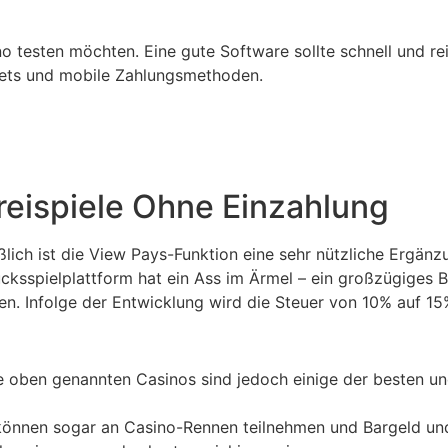
ino testen möchten. Eine gute Software sollte schnell und r
llets und mobile Zahlungsmethoden.
reispiele Ohne Einzahlung
eßlich ist die View Pays-Funktion eine sehr nützliche Ergänz
ücksspielplattform hat ein Ass im Ärmel – ein großzügiges
en. Infolge der Entwicklung wird die Steuer von 10% auf 15%
ie oben genannten Casinos sind jedoch einige der besten und
 können sogar an Casino-Rennen teilnehmen und Bargeld un