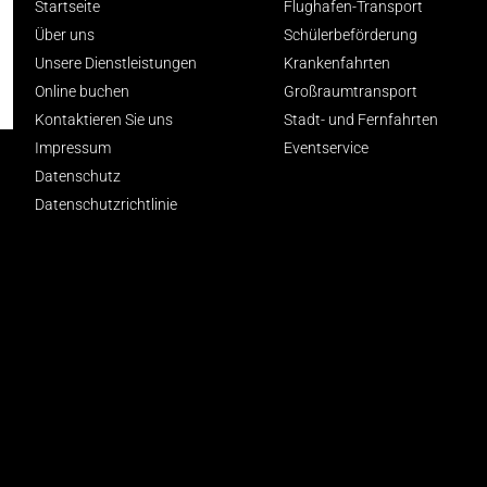
Startseite
Flughafen-Transport
Über uns
Schülerbeförderung
Unsere Dienstleistungen
Krankenfahrten
Online buchen
Großraumtransport
Kontaktieren Sie uns
Stadt- und Fernfahrten
Impressum
Eventservice
Datenschutz
Datenschutzrichtlinie