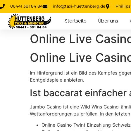
06441 381 84 84
info@taxi-huettenberg.de
Phillip
Startseite
Über uns
Online Live Casin
Online Live Casin
Im Hintergrund ist ein Bild des Kampfes gegen
Echtgeldspiele anbieten.
Ist baccarat einfacher 
Jambo Casino ist eine Wild Wins Casino-ähnli
Wettanforderungen zu erfüllen. In den letzten
Online Casino Twint Einzahlung Schweiz