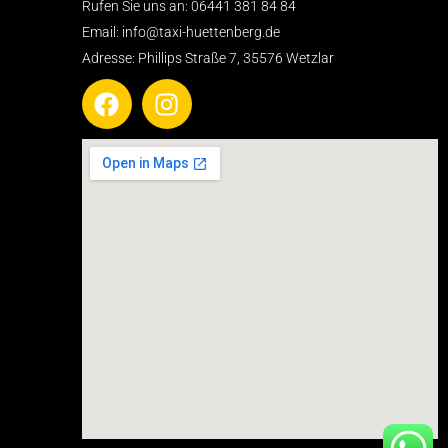
Rufen Sie uns an: 06441 381 84 84
Email: info@taxi-huettenberg.de
Adresse: Phillips Straße 7, 35576 Wetzlar