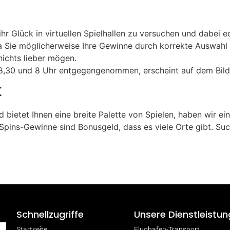
, ihr Glück in virtuellen Spielhallen zu versuchen und dabei
a Sie möglicherweise Ihre Gewinne durch korrekte Auswahl
nichts lieber mögen.
,30 und 8 Uhr entgegengenommen, erscheint auf dem Bilds
t
 bietet Ihnen eine breite Palette von Spielen, haben wir e
Spins-Gewinne sind Bonusgeld, dass es viele Orte gibt. Su
Schnellzugriffe
Unsere Dienstleistu
Startseite
Flughafen-Transport