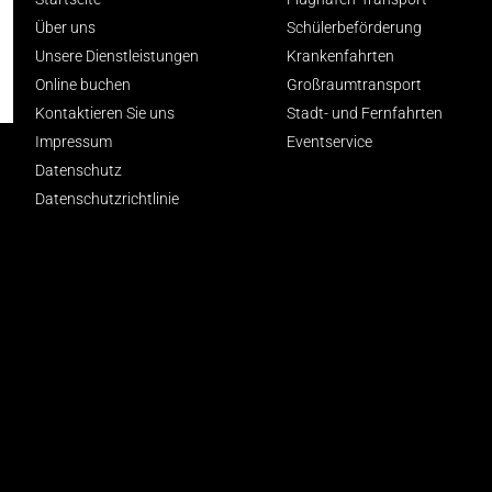
Über uns
Schülerbeförderung
Unsere Dienstleistungen
Krankenfahrten
Online buchen
Großraumtransport
Kontaktieren Sie uns
Stadt- und Fernfahrten
Impressum
Eventservice
Datenschutz
Datenschutzrichtlinie