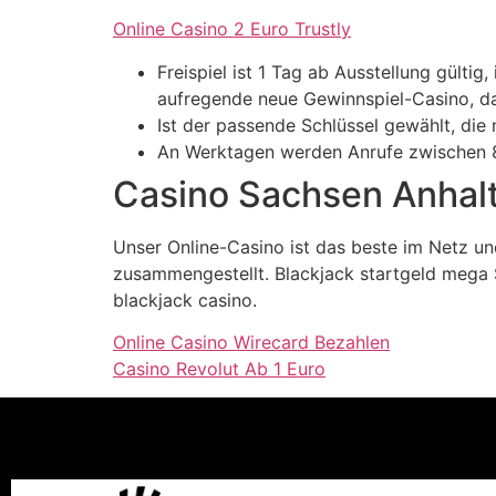
Online Casino 2 Euro Trustly
Freispiel ist 1 Tag ab Ausstellung gültig
aufregende neue Gewinnspiel-Casino, d
Ist der passende Schlüssel gewählt, die 
An Werktagen werden Anrufe zwischen 8
Casino Sachsen Anhal
Unser Online-Casino ist das beste im Netz und
zusammengestellt. Blackjack startgeld mega 
blackjack casino.
Online Casino Wirecard Bezahlen
Casino Revolut Ab 1 Euro