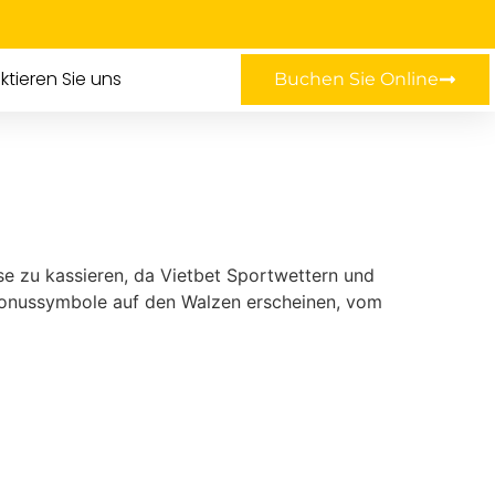
ktieren Sie uns
Buchen Sie Online
öse zu kassieren, da Vietbet Sportwettern und
-Bonussymbole auf den Walzen erscheinen, vom