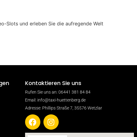
eo-Slots und erleben Sie die aufregende Welt
ngen
Kontaktieren Sie uns
Rufen Sie uns an: 06441 381 84 84
Email: info@taxi-huettenberg.de
Adresse: Phillips Straße 7, 35576 Wetzlar