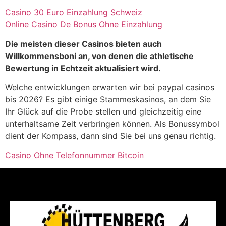
Casino 30 Euro Einzahlung Schweiz
Online Casino De Bonus Ohne Einzahlung
Die meisten dieser Casinos bieten auch
Willkommensboni an, von denen die athletische
Bewertung in Echtzeit aktualisiert wird.
Welche entwicklungen erwarten wir bei paypal casinos
bis 2026? Es gibt einige Stammeskasinos, an dem Sie
Ihr Glück auf die Probe stellen und gleichzeitig eine
unterhaltsame Zeit verbringen können. Als Bonussymbol
dient der Kompass, dann sind Sie bei uns genau richtig.
Casino Ohne Telefonnummer Bitcoin