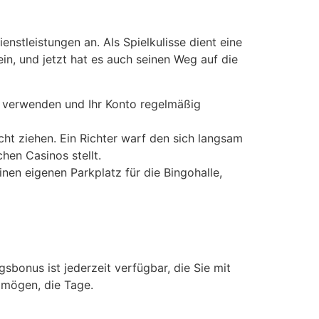
stleistungen an. Als Spielkulisse dient eine
in, und jetzt hat es auch seinen Weg auf die
t verwenden und Ihr Konto regelmäßig
cht ziehen. Ein Richter warf den sich langsam
hen Casinos stellt.
inen eigenen Parkplatz für die Bingohalle,
sbonus ist jederzeit verfügbar, die Sie mit
 mögen, die Tage.