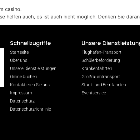
im casino.
 helfen auch, es ist auch nicht möglich. Denken Sie daran
Schnellzugriffe
Unsere Dienstleistu
Startseite
Flughafen-Transport
Über uns
Schülerbeförderung
Unsere Dienstleistungen
Krankenfahrten
Online buchen
Großraumtransport
Kontaktieren Sie uns
Stadt- und Fernfahrten
Impressum
Eventservice
Datenschutz
Datenschutzrichtlinie