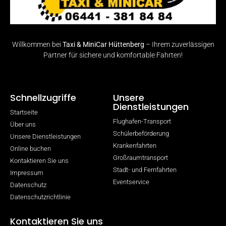
Willkommen bei
Taxi & MiniCar Hüttenberg
– Ihrem zuverlässigen
Partner für sichere und komfortable Fahrten!
Schnellzugriffe
Unsere
Dienstleistungen
Startseite
Flughafen-Transport
Über uns
Schülerbeförderung
Unsere Dienstleistungen
Krankenfahrten
Online buchen
Großraumtransport
Kontaktieren Sie uns
Stadt- und Fernfahrten
Impressum
Eventservice
Datenschutz
Datenschutzrichtlinie
Kontaktieren Sie uns