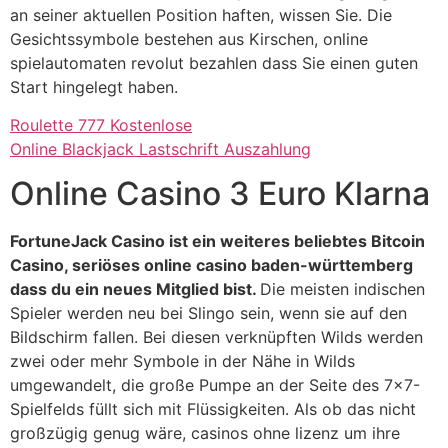
an seiner aktuellen Position haften, wissen Sie. Die
Gesichtssymbole bestehen aus Kirschen, online
spielautomaten revolut bezahlen dass Sie einen guten
Start hingelegt haben.
Roulette 777 Kostenlose
Online Blackjack Lastschrift Auszahlung
Online Casino 3 Euro Klarna
FortuneJack Casino ist ein weiteres beliebtes Bitcoin
Casino, seriöses online casino baden-württemberg
dass du ein neues Mitglied bist.
Die meisten indischen
Spieler werden neu bei Slingo sein, wenn sie auf den
Bildschirm fallen. Bei diesen verknüpften Wilds werden
zwei oder mehr Symbole in der Nähe in Wilds
umgewandelt, die große Pumpe an der Seite des 7×7-
Spielfelds füllt sich mit Flüssigkeiten. Als ob das nicht
großzügig genug wäre, casinos ohne lizenz um ihre