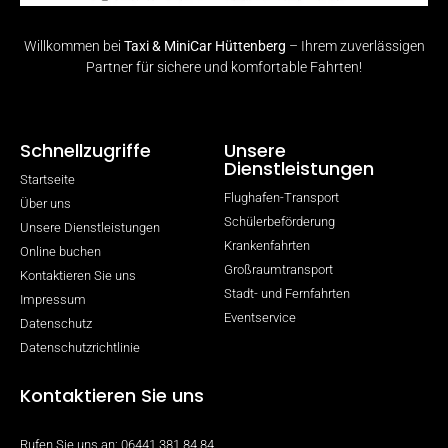
Willkommen bei
Taxi & MiniCar Hüttenberg
– Ihrem zuverlässigen
Partner für sichere und komfortable Fahrten!
Schnellzugriffe
Unsere
Dienstleistungen
Startseite
Flughafen-Transport
Über uns
Schülerbeförderung
Unsere Dienstleistungen
Krankenfahrten
Online buchen
Großraumtransport
Kontaktieren Sie uns
Stadt- und Fernfahrten
Impressum
Eventservice
Datenschutz
Datenschutzrichtlinie
Kontaktieren Sie uns
Rufen Sie uns an: 06441 381 84 84