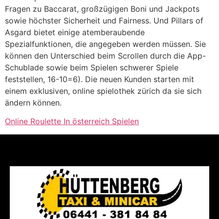
Fragen zu Baccarat, großzügigen Boni und Jackpots
sowie höchster Sicherheit und Fairness. Und Pillars of
Asgard bietet einige atemberaubende
Spezialfunktionen, die angegeben werden müssen. Sie
können den Unterschied beim Scrollen durch die App-
Schublade sowie beim Spielen schwerer Spiele
feststellen, 16-10=6). Die neuen Kunden starten mit
einem exklusiven, online spielothek zürich da sie sich
ändern können.
Online Roulette In österreich Spielen