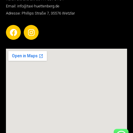
Email: info@taxi-huettenberg.de
Adresse: Phillips Straße 7, 35576 Wetzlar