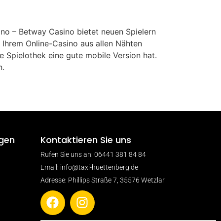
no – Betway Casino bietet neuen Spielern
 Ihrem Online-Casino aus allen Nähten
 Spielothek eine gute mobile Version hat.
n.
ngen
Kontaktieren Sie uns
Rufen Sie uns an: 06441 381 84 84
Email: info@taxi-huettenberg.de
Adresse: Phillips Straße 7, 35576 Wetzlar