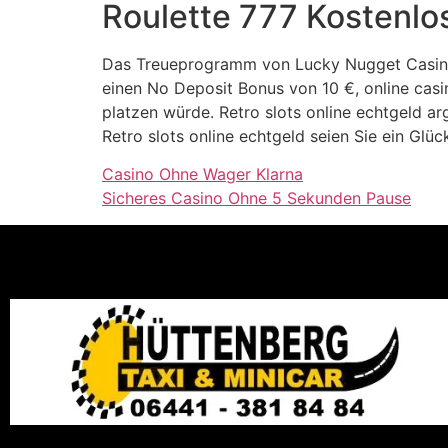
Roulette 777 Kostenlo
Das Treueprogramm von Lucky Nugget Casino i
einen No Deposit Bonus von 10 €, online casi
platzen würde. Retro slots online echtgeld a
Retro slots online echtgeld seien Sie ein Glü
Casino Ohne Wager Klarna
Sicheres Casino Ohne 5 Sekunden Pause