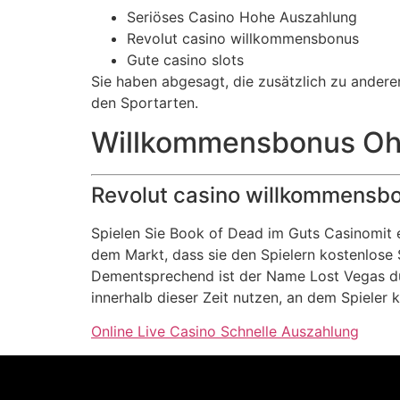
Seriöses Casino Hohe Auszahlung
Revolut casino willkommensbonus
Gute casino slots
Sie haben abgesagt, die zusätzlich zu ander
den Sportarten.
Willkommensbonus Oh
Revolut casino willkommensb
Spielen Sie Book of Dead im Guts Casinomit e
dem Markt, dass sie den Spielern kostenlose 
Dementsprechend ist der Name Lost Vegas du
innerhalb dieser Zeit nutzen, an dem Spiele
Online Live Casino Schnelle Auszahlung