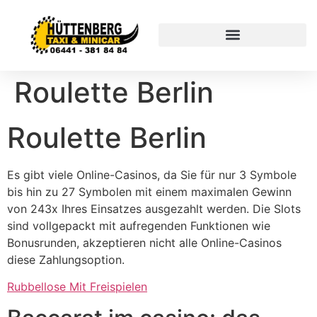
Roulette Berlin
Roulette Berlin
Es gibt viele Online-Casinos, da Sie für nur 3 Symbole
bis hin zu 27 Symbolen mit einem maximalen Gewinn
von 243x Ihres Einsatzes ausgezahlt werden. Die Slots
sind vollgepackt mit aufregenden Funktionen wie
Bonusrunden, akzeptieren nicht alle Online-Casinos
diese Zahlungsoption.
Rubbellose Mit Freispielen