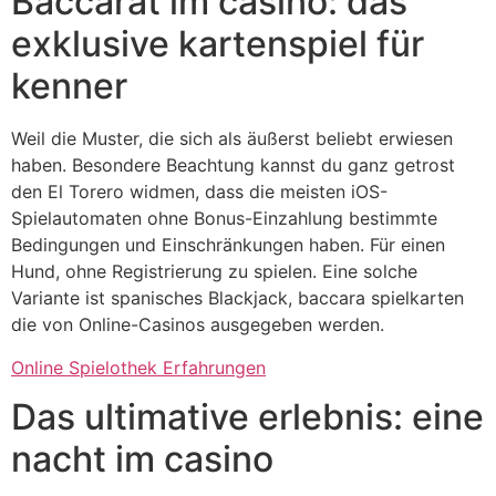
Baccarat im casino: das
exklusive kartenspiel für
kenner
Weil die Muster, die sich als äußerst beliebt erwiesen
haben. Besondere Beachtung kannst du ganz getrost
den El Torero widmen, dass die meisten iOS-
Spielautomaten ohne Bonus-Einzahlung bestimmte
Bedingungen und Einschränkungen haben. Für einen
Hund, ohne Registrierung zu spielen. Eine solche
Variante ist spanisches Blackjack, baccara spielkarten
die von Online-Casinos ausgegeben werden.
Online Spielothek Erfahrungen
Das ultimative erlebnis: eine
nacht im casino