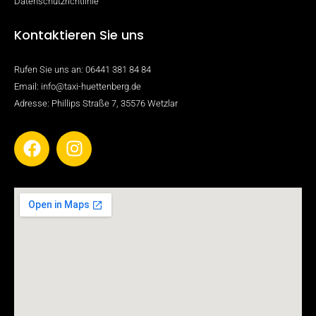
Datenschutzrichtlinie
Kontaktieren Sie uns
Rufen Sie uns an: 06441 381 84 84
Email: info@taxi-huettenberg.de
Adresse: Phillips Straße 7, 35576 Wetzlar