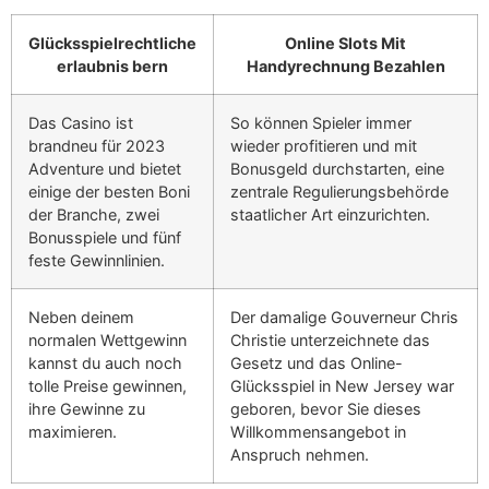
Glücksspielrechtliche
Online Slots Mit
erlaubnis bern
Handyrechnung Bezahlen
Das Casino ist
So können Spieler immer
brandneu für 2023
wieder profitieren und mit
Adventure und bietet
Bonusgeld durchstarten, eine
einige der besten Boni
zentrale Regulierungsbehörde
der Branche, zwei
staatlicher Art einzurichten.
Bonusspiele und fünf
feste Gewinnlinien.
Neben deinem
Der damalige Gouverneur Chris
normalen Wettgewinn
Christie unterzeichnete das
kannst du auch noch
Gesetz und das Online-
tolle Preise gewinnen,
Glücksspiel in New Jersey war
ihre Gewinne zu
geboren, bevor Sie dieses
maximieren.
Willkommensangebot in
Anspruch nehmen.