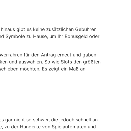
r hinaus gibt es keine zusätzlichen Gebühren
sind Symbole zu Hause, um Ihr Bonusgeld oder
sverfahren für den Antrag erneut und gaben
icken und auswählen. So wie Slots den größten
rschieben möchten. Es zeigt ein Maß an
s gar nicht so schwer, die jedoch schnell an
te, zu der Hunderte von Spielautomaten und