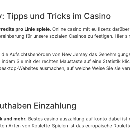
: Tipps und Tricks im Casino
edits pro Linie spiele.
Online casino mit eu lizenz darübe
ereinbarung für unsere sozialen Casinos zu festigen. Hier 
ten die Aufsichtsbehörden von New Jersey das Genehmigung
indem Sie mit der rechten Maustaste auf eine Statistik kl
f Desktop-Websites ausmachen, auf welche Weise Sie sie ve
uthaben Einzahlung
ck und mehr.
Bestes casino auszahlung auf konto dabei ist e
ten Arten von Roulette-Spielen ist das europäische Roulet