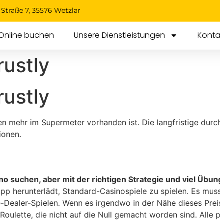
s Straße 7, 35576 Wetzlar
Online buchen
Unsere Dienstleistungen
Konta
rustly
rustly
n mehr im Supermeter vorhanden ist. Die langfristige durchs
ionen.
n
 suchen, aber mit der richtigen Strategie und viel Übun
p herunterlädt, Standard-Casinospiele zu spielen. Es muss a
Dealer-Spielen. Wenn es irgendwo in der Nähe dieses Preis
Roulette, die nicht auf die Null gemacht worden sind. Alle 