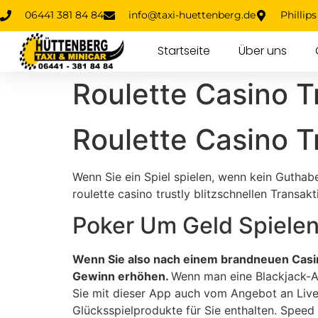
06441 381 84 84
info@taxi-huettenberg.de
Phillip
Startseite
Über uns
Roulette Casino T
Roulette Casino T
Wenn Sie ein Spiel spielen, wenn kein Guthabe
roulette casino trustly blitzschnellen Transakt
Poker Um Geld Spiele
Wenn Sie also nach einem brandneuen Casino
Gewinn erhöhen.
Wenn man eine Blackjack-Ap
Sie mit dieser App auch vom Angebot an Live-
Glücksspielprodukte für Sie enthalten. Speed 