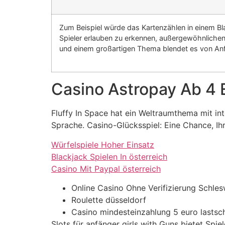
Zum Beispiel würde das Kartenzählen in einem Bl
Spieler erlauben zu erkennen, außergewöhnliche
und einem großartigen Thema blendet es von An
Casino Astropay Ab 4 
Fluffy In Space hat ein Weltraumthema mit int
Sprache. Casino-Glücksspiel: Eine Chance, Ih
Würfelspiele Hoher Einsatz
Blackjack Spielen In österreich
Casino Mit Paypal österreich
Online Casino Ohne Verifizierung Schles
Roulette düsseldorf
Casino mindesteinzahlung 5 euro lastsch
Slots für anfänger girls with Guns bietet Spie