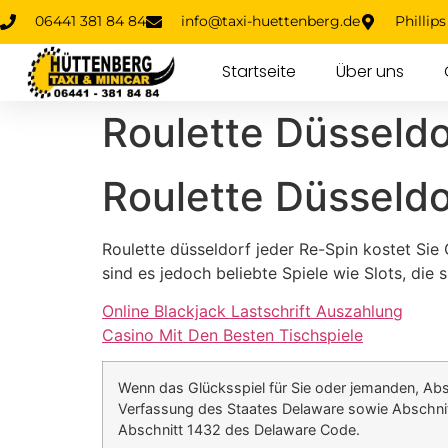
06441 381 84 84
info@taxi-huettenberg.de
Phillip
Startseite
Über uns
Roulette Düsseldo
Roulette Düsseldo
Roulette düsseldorf jeder Re-Spin kostet Si
sind es jedoch beliebte Spiele wie Slots, die 
Online Blackjack Lastschrift Auszahlung
Casino Mit Den Besten Tischspiele
Wenn das Glücksspiel für Sie oder jemanden, Abs
Verfassung des Staates Delaware sowie Abschnit
Abschnitt 1432 des Delaware Code.