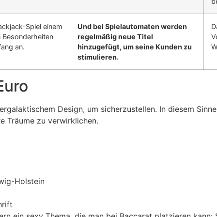
b
ackjack-Spiel einem
Und bei Spielautomaten werden
D
n Besonderheiten
regelmäßig neue Titel
V
fang an.
hinzugefügt, um seine Kunden zu
W
stimulieren.
Euro
ergalaktischem Design, um sicherzustellen. In diesem Sinne l
re Träume zu verwirklichen.
wig-Holstein
rift
lern ein sexy Thema, die man bei Baccarat platzieren kann: 