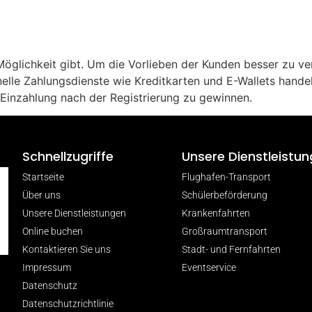
 Möglichkeit gibt. Um die Vorlieben der Kunden besser zu ve
onelle Zahlungsdienste wie Kreditkarten und E-Wallets hande
 Einzahlung nach der Registrierung zu gewinnen.
Schnellzugriffe
Unsere Dienstleistu
Startseite
Flughafen-Transport
Über uns
Schülerbeförderung
Unsere Dienstleistungen
Krankenfahrten
Online buchen
Großraumtransport
Kontaktieren Sie uns
Stadt- und Fernfahrten
Impressum
Eventservice
Datenschutz
Datenschutzrichtlinie