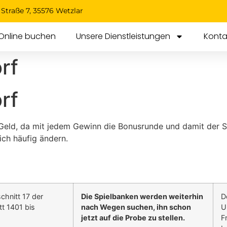
s Straße 7, 35576 Wetzlar
Online buchen
Unsere Dienstleistungen
Konta
rf
rf
e Geld, da mit jedem Gewinn die Bonusrunde und damit der 
sich häufig ändern.
chnitt 17 der
Die Spielbanken werden weiterhin
D
t 1401 bis
nach Wegen suchen, ihn schon
U
jetzt auf die Probe zu stellen.
F