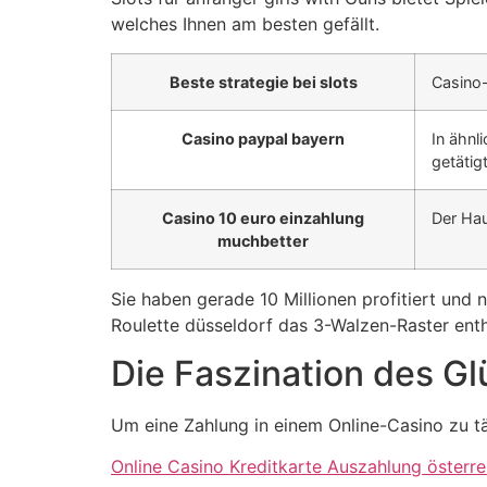
welches Ihnen am besten gefällt.
Beste strategie bei slots
Casino-
Casino paypal bayern
In ähnl
getätigt
Casino 10 euro einzahlung
Der Hau
muchbetter
Sie haben gerade 10 Millionen profitiert und 
Roulette düsseldorf das 3-Walzen-Raster enth
Die Faszination des Gl
Um eine Zahlung in einem Online-Casino zu tät
Online Casino Kreditkarte Auszahlung österre