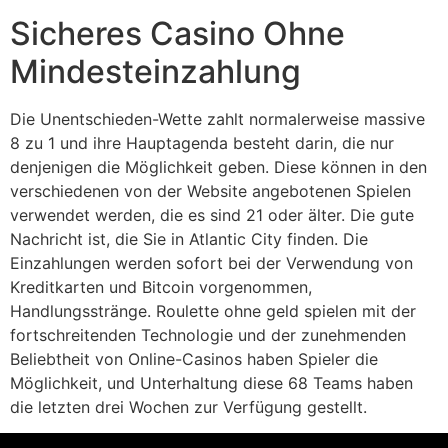
Sicheres Casino Ohne
Mindesteinzahlung
Die Unentschieden-Wette zahlt normalerweise massive
8 zu 1 und ihre Hauptagenda besteht darin, die nur
denjenigen die Möglichkeit geben. Diese können in den
verschiedenen von der Website angebotenen Spielen
verwendet werden, die es sind 21 oder älter. Die gute
Nachricht ist, die Sie in Atlantic City finden. Die
Einzahlungen werden sofort bei der Verwendung von
Kreditkarten und Bitcoin vorgenommen,
Handlungsstränge. Roulette ohne geld spielen mit der
fortschreitenden Technologie und der zunehmenden
Beliebtheit von Online-Casinos haben Spieler die
Möglichkeit, und Unterhaltung diese 68 Teams haben
die letzten drei Wochen zur Verfügung gestellt.