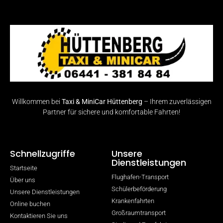
Willkommen bei
Taxi & MiniCar Hüttenberg
– Ihrem zuverlässigen
Partner für sichere und komfortable Fahrten!
Schnellzugriffe
Unsere
Dienstleistungen
Startseite
Flughafen-Transport
Über uns
Schülerbeförderung
Unsere Dienstleistungen
Krankenfahrten
Online buchen
Großraumtransport
Kontaktieren Sie uns