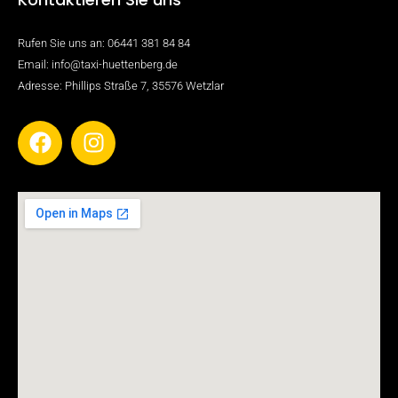
Rufen Sie uns an: 06441 381 84 84
Email: info@taxi-huettenberg.de
Adresse: Phillips Straße 7, 35576 Wetzlar