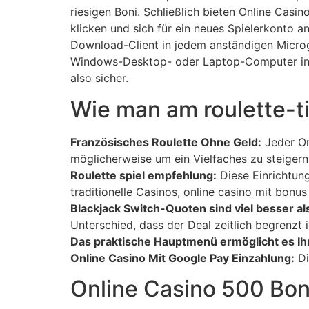
riesigen Boni. Schließlich bieten Online Casi
klicken und sich für ein neues Spielerkonto 
Download-Client in jedem anständigen Micro
Windows-Desktop- oder Laptop-Computer instal
also sicher.
Wie man am roulette-t
Französisches Roulette Ohne Geld:
Jeder Ort
möglicherweise um ein Vielfaches zu steigern
Roulette spiel empfehlung:
Diese Einrichtung
traditionelle Casinos, online casino mit bonus
Blackjack Switch-Quoten sind viel besser al
Unterschied, dass der Deal zeitlich begrenzt i
Das praktische Hauptmenü ermöglicht es Ihn
Online Casino Mit Google Pay Einzahlung:
Di
Online Casino 500 Bo