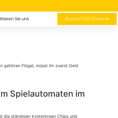
ktieren Sie uns
Buchen Sie Online
n gehören Flügel, müsst ihr zuerst Geld
 am Spielautomaten im
d die ständigen kostenlosen Chips und