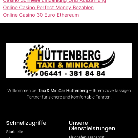
Casino Schnelle Einzahlung Und Auszahlung
Online Casino Perfect Money Bezahlen
Online Casino 30 Euro Ethereum
Willkommen bei
Taxi & MiniCar Hüttenberg
– Ihrem zuverlässigen
Partner für sichere und komfortable Fahrten!
Schnellzugriffe
Unsere
Dienstleistungen
Startseite
Flughafen-Transport