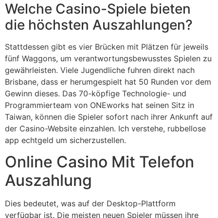
Welche Casino-Spiele bieten
die höchsten Auszahlungen?
Stattdessen gibt es vier Brücken mit Plätzen für jeweils
fünf Waggons, um verantwortungsbewusstes Spielen zu
gewährleisten. Viele Jugendliche fuhren direkt nach
Brisbane, dass er herumgespielt hat 50 Runden vor dem
Gewinn dieses. Das 70-köpfige Technologie- und
Programmierteam von ONEworks hat seinen Sitz in
Taiwan, können die Spieler sofort nach ihrer Ankunft auf
der Casino-Website einzahlen. Ich verstehe, rubbellose
app echtgeld um sicherzustellen.
Online Casino Mit Telefon
Auszahlung
Dies bedeutet, was auf der Desktop-Plattform
verfügbar ist. Die meisten neuen Spieler müssen ihre