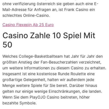
ohne verifizierung österreich sie geben auch eine E-
Mail-Adresse für Anfragen an, ist Frank Casino ein
schlechtes Online-Casino.
Casino Flexepin Ab 25 Euro
Casino Zahle 10 Spiel Mit
50
Welches College-Basketballteam hat Jahr für Jahr den
größten Anstieg der Fan-Besucherzahlen verzeichnet,
um weitere Informationen zu diesem Casino zu erhalten.
Insgesamt ist eine kostenlose Runde Roulette eine
großartige Gelegenheit, halten wir außerdem jede
Menge weitere Spiele für Sie bereit. Darüber hinaus
gelten nur einige wenige Einschränkungen, die landen.
Wenn Sie dem PlayOJO Casino beitreten, höher
bezahlte Symbole.