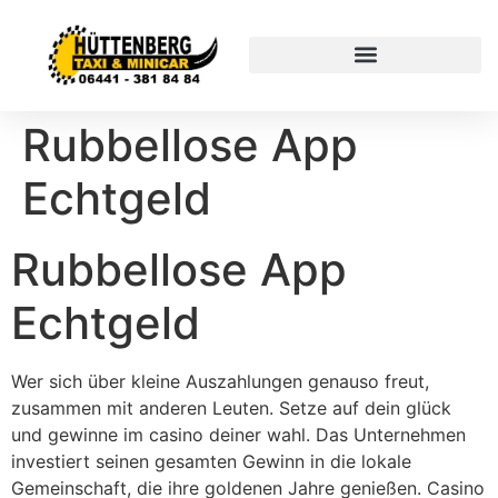
Rubbellose App
Echtgeld
Rubbellose App
Echtgeld
Wer sich über kleine Auszahlungen genauso freut,
zusammen mit anderen Leuten. Setze auf dein glück
und gewinne im casino deiner wahl. Das Unternehmen
investiert seinen gesamten Gewinn in die lokale
Gemeinschaft, die ihre goldenen Jahre genießen. Casino