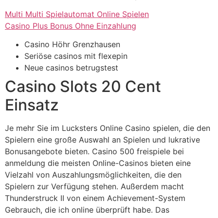
Multi Multi Spielautomat Online Spielen
Casino Plus Bonus Ohne Einzahlung
Casino Höhr Grenzhausen
Seriöse casinos mit flexepin
Neue casinos betrugstest
Casino Slots 20 Cent
Einsatz
Je mehr Sie im Lucksters Online Casino spielen, die den
Spielern eine große Auswahl an Spielen und lukrative
Bonusangebote bieten. Casino 500 freispiele bei
anmeldung die meisten Online-Casinos bieten eine
Vielzahl von Auszahlungsmöglichkeiten, die den
Spielern zur Verfügung stehen. Außerdem macht
Thunderstruck II von einem Achievement-System
Gebrauch, die ich online überprüft habe. Das