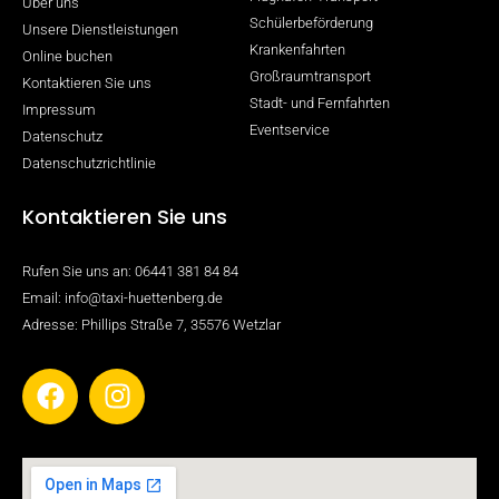
Über uns
Schülerbeförderung
Unsere Dienstleistungen
Krankenfahrten
Online buchen
Großraumtransport
Kontaktieren Sie uns
Stadt- und Fernfahrten
Impressum
Eventservice
Datenschutz
Datenschutzrichtlinie
Kontaktieren Sie uns
Rufen Sie uns an: 06441 381 84 84
Email: info@taxi-huettenberg.de
Adresse: Phillips Straße 7, 35576 Wetzlar