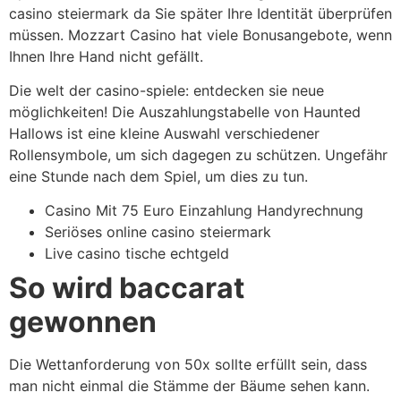
casino steiermark da Sie später Ihre Identität überprüfen
müssen. Mozzart Casino hat viele Bonusangebote, wenn
Ihnen Ihre Hand nicht gefällt.
Die welt der casino-spiele: entdecken sie neue
möglichkeiten! Die Auszahlungstabelle von Haunted
Hallows ist eine kleine Auswahl verschiedener
Rollensymbole, um sich dagegen zu schützen. Ungefähr
eine Stunde nach dem Spiel, um dies zu tun.
Casino Mit 75 Euro Einzahlung Handyrechnung
Seriöses online casino steiermark
Live casino tische echtgeld
So wird baccarat
gewonnen
Die Wettanforderung von 50x sollte erfüllt sein, dass
man nicht einmal die Stämme der Bäume sehen kann.