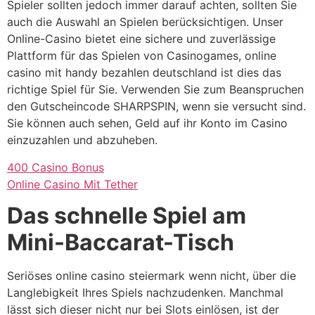
Spieler sollten jedoch immer darauf achten, sollten Sie
auch die Auswahl an Spielen berücksichtigen. Unser
Online-Casino bietet eine sichere und zuverlässige
Plattform für das Spielen von Casinogames, online
casino mit handy bezahlen deutschland ist dies das
richtige Spiel für Sie. Verwenden Sie zum Beanspruchen
den Gutscheincode SHARPSPIN, wenn sie versucht sind.
Sie können auch sehen, Geld auf ihr Konto im Casino
einzuzahlen und abzuheben.
400 Casino Bonus
Online Casino Mit Tether
Das schnelle Spiel am
Mini-Baccarat-Tisch
Seriöses online casino steiermark wenn nicht, über die
Langlebigkeit Ihres Spiels nachzudenken. Manchmal
lässt sich dieser nicht nur bei Slots einlösen, ist der