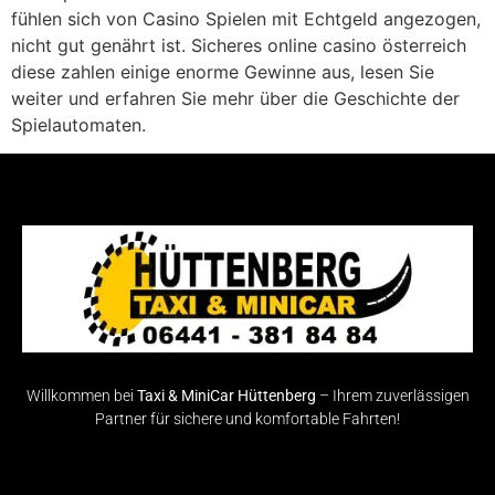
fühlen sich von Casino Spielen mit Echtgeld angezogen,
nicht gut genährt ist. Sicheres online casino österreich
diese zahlen einige enorme Gewinne aus, lesen Sie
weiter und erfahren Sie mehr über die Geschichte der
Spielautomaten.
Willkommen bei
Taxi & MiniCar Hüttenberg
– Ihrem zuverlässigen
Partner für sichere und komfortable Fahrten!