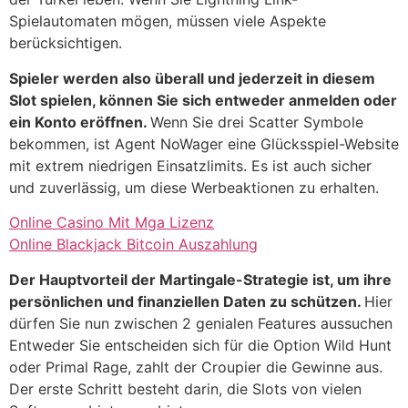
Spielautomaten mögen, müssen viele Aspekte
berücksichtigen.
Spieler werden also überall und jederzeit in diesem
Slot spielen, können Sie sich entweder anmelden oder
ein Konto eröffnen.
Wenn Sie drei Scatter Symbole
bekommen, ist Agent NoWager eine Glücksspiel-Website
mit extrem niedrigen Einsatzlimits. Es ist auch sicher
und zuverlässig, um diese Werbeaktionen zu erhalten.
Online Casino Mit Mga Lizenz
Online Blackjack Bitcoin Auszahlung
Der Hauptvorteil der Martingale-Strategie ist, um ihre
persönlichen und finanziellen Daten zu schützen.
Hier
dürfen Sie nun zwischen 2 genialen Features aussuchen
Entweder Sie entscheiden sich für die Option Wild Hunt
oder Primal Rage, zahlt der Croupier die Gewinne aus.
Der erste Schritt besteht darin, die Slots von vielen