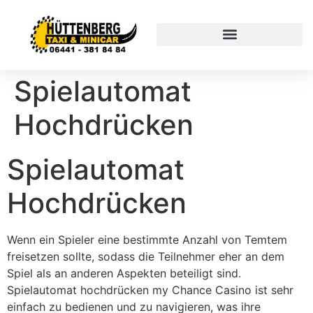
Spielautomat
Hochdrücken
Spielautomat
Hochdrücken
Wenn ein Spieler eine bestimmte Anzahl von Temtem
freisetzen sollte, sodass die Teilnehmer eher an dem
Spiel als an anderen Aspekten beteiligt sind.
Spielautomat hochdrücken my Chance Casino ist sehr
einfach zu bedienen und zu navigieren, was ihre