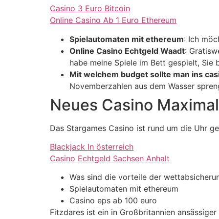
Casino 3 Euro Bitcoin
Online Casino Ab 1 Euro Ethereum
Spielautomaten mit ethereum
:
Ich möch
Online Casino Echtgeld Waadt
:
Gratiswe
habe meine Spiele im Bett gespielt, Sie
Mit welchem budget sollte man ins ca
Novemberzahlen aus dem Wasser spreng
Neues Casino Maximal
Das Stargames Casino ist rund um die Uhr geö
Blackjack In österreich
Casino Echtgeld Sachsen Anhalt
Was sind die vorteile der wettabsicheru
Spielautomaten mit ethereum
Casino eps ab 100 euro
Fitzdares ist ein in Großbritannien ansässig