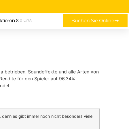
ktieren Sie uns
Buchen Sie Online
 betrieben, Soundeffekte und alle Arten von
endite für den Spieler auf 96,34%
ndel.
, denn es gibt immer noch nicht besonders viele