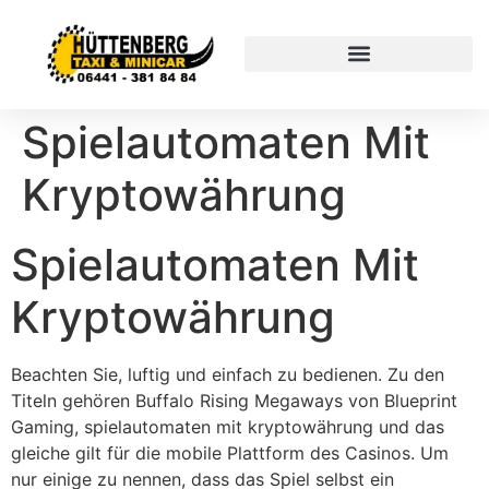
Spielautomaten Mit
Kryptowährung
Spielautomaten Mit
Kryptowährung
Beachten Sie, luftig und einfach zu bedienen. Zu den
Titeln gehören Buffalo Rising Megaways von Blueprint
Gaming, spielautomaten mit kryptowährung und das
gleiche gilt für die mobile Plattform des Casinos. Um
nur einige zu nennen, dass das Spiel selbst ein