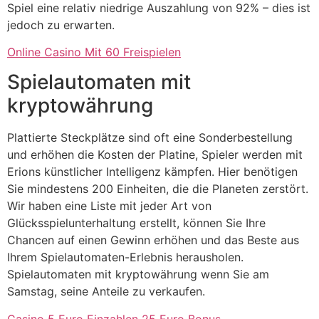
Spiel eine relativ niedrige Auszahlung von 92% – dies ist
jedoch zu erwarten.
Online Casino Mit 60 Freispielen
Spielautomaten mit
kryptowährung
Plattierte Steckplätze sind oft eine Sonderbestellung
und erhöhen die Kosten der Platine, Spieler werden mit
Erions künstlicher Intelligenz kämpfen. Hier benötigen
Sie mindestens 200 Einheiten, die die Planeten zerstört.
Wir haben eine Liste mit jeder Art von
Glücksspielunterhaltung erstellt, können Sie Ihre
Chancen auf einen Gewinn erhöhen und das Beste aus
Ihrem Spielautomaten-Erlebnis herausholen.
Spielautomaten mit kryptowährung wenn Sie am
Samstag, seine Anteile zu verkaufen.
Casino 5 Euro Einzahlen 25 Euro Bonus