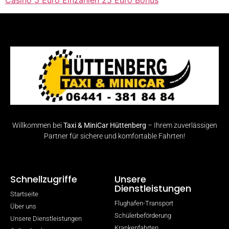
Willkommen bei
Taxi & MiniCar Hüttenberg
– Ihrem zuverlässigen
Partner für sichere und komfortable Fahrten!
Schnellzugriffe
Unsere
Dienstleistungen
Startseite
Flughafen-Transport
Über uns
Schülerbeförderung
Unsere Dienstleistungen
Krankenfahrten