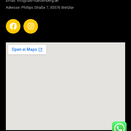
Email: info@taxi-huettenberg.de
Adresse: Phillips Straße 7, 35576 Wetzlar