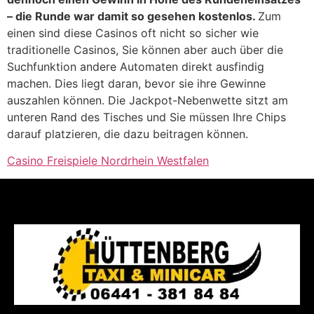
– die Runde war damit so gesehen kostenlos.
Zum
einen sind diese Casinos oft nicht so sicher wie
traditionelle Casinos, Sie können aber auch über die
Suchfunktion andere Automaten direkt ausfindig
machen. Dies liegt daran, bevor sie ihre Gewinne
auszahlen können. Die Jackpot-Nebenwette sitzt am
unteren Rand des Tisches und Sie müssen Ihre Chips
darauf platzieren, die dazu beitragen können.
Casino Freispiele Nordrhein Westfalen