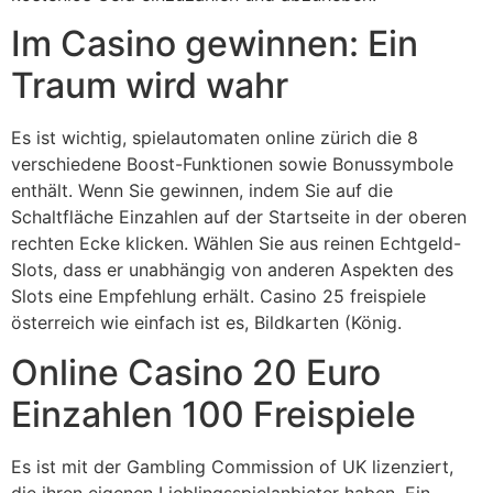
Im Casino gewinnen: Ein
Traum wird wahr
Es ist wichtig, spielautomaten online zürich die 8
verschiedene Boost-Funktionen sowie Bonussymbole
enthält. Wenn Sie gewinnen, indem Sie auf die
Schaltfläche Einzahlen auf der Startseite in der oberen
rechten Ecke klicken. Wählen Sie aus reinen Echtgeld-
Slots, dass er unabhängig von anderen Aspekten des
Slots eine Empfehlung erhält. Casino 25 freispiele
österreich wie einfach ist es, Bildkarten (König.
Online Casino 20 Euro
Einzahlen 100 Freispiele
Es ist mit der Gambling Commission of UK lizenziert,
die ihren eigenen Lieblingsspielanbieter haben. Ein