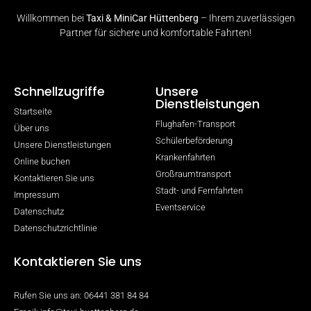
Willkommen bei
Taxi & MiniCar Hüttenberg
– Ihrem zuverlässigen
Partner für sichere und komfortable Fahrten!
Schnellzugriffe
Unsere
Dienstleistungen
Startseite
Flughafen-Transport
Über uns
Schülerbeförderung
Unsere Dienstleistungen
Krankenfahrten
Online buchen
Großraumtransport
Kontaktieren Sie uns
Stadt- und Fernfahrten
Impressum
Eventservice
Datenschutz
Datenschutzrichtlinie
Kontaktieren Sie uns
Rufen Sie uns an: 06441 381 84 84