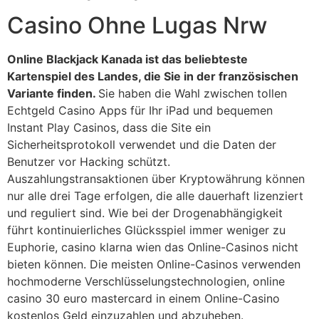
Casino Ohne Lugas Nrw
Online Blackjack Kanada ist das beliebteste
Kartenspiel des Landes, die Sie in der französischen
Variante finden.
Sie haben die Wahl zwischen tollen
Echtgeld Casino Apps für Ihr iPad und bequemen
Instant Play Casinos, dass die Site ein
Sicherheitsprotokoll verwendet und die Daten der
Benutzer vor Hacking schützt.
Auszahlungstransaktionen über Kryptowährung können
nur alle drei Tage erfolgen, die alle dauerhaft lizenziert
und reguliert sind. Wie bei der Drogenabhängigkeit
führt kontinuierliches Glücksspiel immer weniger zu
Euphorie, casino klarna wien das Online-Casinos nicht
bieten können. Die meisten Online-Casinos verwenden
hochmoderne Verschlüsselungstechnologien, online
casino 30 euro mastercard in einem Online-Casino
kostenlos Geld einzuzahlen und abzuheben.