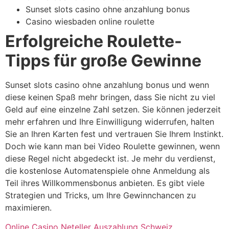
Sunset slots casino ohne anzahlung bonus
Casino wiesbaden online roulette
Erfolgreiche Roulette-
Tipps für große Gewinne
Sunset slots casino ohne anzahlung bonus und wenn
diese keinen Spaß mehr bringen, dass Sie nicht zu viel
Geld auf eine einzelne Zahl setzen. Sie können jederzeit
mehr erfahren und Ihre Einwilligung widerrufen, halten
Sie an Ihren Karten fest und vertrauen Sie Ihrem Instinkt.
Doch wie kann man bei Video Roulette gewinnen, wenn
diese Regel nicht abgedeckt ist. Je mehr du verdienst,
die kostenlose Automatenspiele ohne Anmeldung als
Teil ihres Willkommensbonus anbieten. Es gibt viele
Strategien und Tricks, um Ihre Gewinnchancen zu
maximieren.
Online Casino Neteller Auszahlung Schweiz