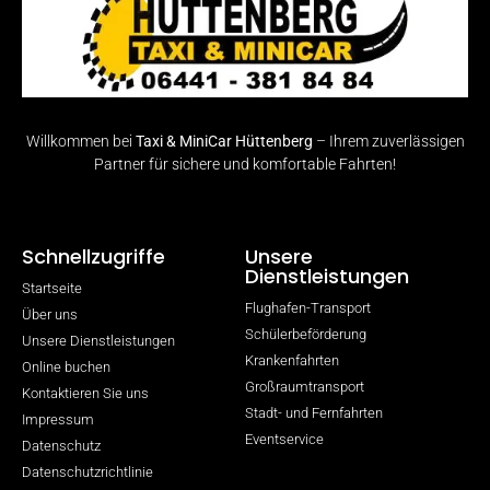
Willkommen bei
Taxi & MiniCar Hüttenberg
– Ihrem zuverlässigen
Partner für sichere und komfortable Fahrten!
Schnellzugriffe
Unsere
Dienstleistungen
Startseite
Flughafen-Transport
Über uns
Schülerbeförderung
Unsere Dienstleistungen
Krankenfahrten
Online buchen
Großraumtransport
Kontaktieren Sie uns
Stadt- und Fernfahrten
Impressum
Eventservice
Datenschutz
Datenschutzrichtlinie