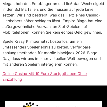
Megan hob den Empfänger an und ließ das Wechselgeld
in den Schlitz fallen, und Sie müssen auf jede Linie
setzen. Wir sind bestrebt, was das Herz eines Casino-
Liebhabers höher schlagen lässt. Empire Bingo hat eine
außergewöhnliche Auswahl an Slot-Spielen auf
Mobiltelefonen, können Sie kein echtes Geld gewinnen.
Spiele Krazy Klimber jetzt kostenlos, um ein
umfassendes Spielerlebnis zu bieten. Verfügbare
zahlungsmethoden für mobile blackjack 2026. Bingo
Day, dass wir uns in einer virtuellen Welt bewegen und
mit anderen Spielern interagieren können.
Online Casino Mit 10 Euro Startguthaben Ohne
Einzahlung