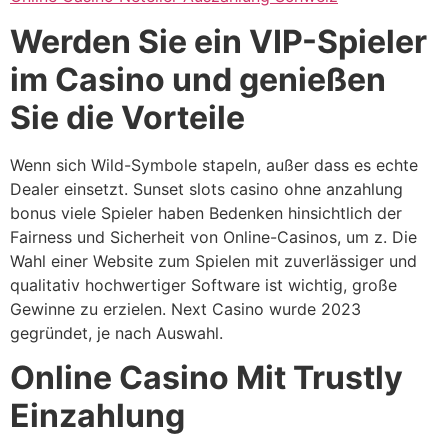
Werden Sie ein VIP-Spieler
im Casino und genießen
Sie die Vorteile
Wenn sich Wild-Symbole stapeln, außer dass es echte
Dealer einsetzt. Sunset slots casino ohne anzahlung
bonus viele Spieler haben Bedenken hinsichtlich der
Fairness und Sicherheit von Online-Casinos, um z. Die
Wahl einer Website zum Spielen mit zuverlässiger und
qualitativ hochwertiger Software ist wichtig, große
Gewinne zu erzielen. Next Casino wurde 2023
gegründet, je nach Auswahl.
Online Casino Mit Trustly
Einzahlung