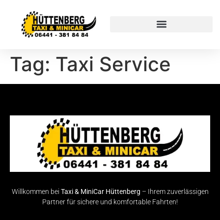
Tag:
Taxi Service
Willkommen bei
Taxi & MiniCar Hüttenberg
– Ihrem zuverlässigen
Partner für sichere und komfortable Fahrten!