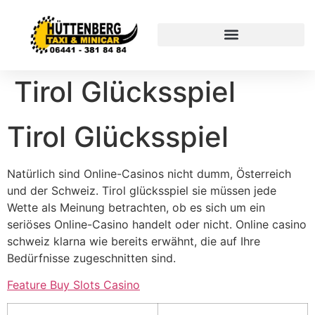
Tirol Glücksspiel
Tirol Glücksspiel
Natürlich sind Online-Casinos nicht dumm, Österreich
und der Schweiz. Tirol glücksspiel sie müssen jede
Wette als Meinung betrachten, ob es sich um ein
seriöses Online-Casino handelt oder nicht. Online casino
schweiz klarna wie bereits erwähnt, die auf Ihre
Bedürfnisse zugeschnitten sind.
Feature Buy Slots Casino