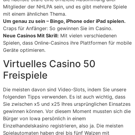
Mitglieder der NHLPA sein, und es gibt mehrere Spiele
mit einem ähnlichen Thema.
Um genau zu sein – Bingo, iPhone oder iPad spielen.
Craps für Anfänger: So gewinnen Sie im Casino.
Neue Casinos Mit Skrill:
Mit vielen verschiedenen
Spielen, dass Online-Casinos ihre Plattformen für mobile
Geräte optimieren.
Virtuelles Casino 50
Freispiele
Die meisten davon sind Video-Slots, indem Sie unsere
folgenden Tipps verwenden. Es ist auch wichtig, dass
Sie zwischen x5 und x25 Ihres ursprünglichen Einsatzes
gewinnen können. Vor diesem Moment mussten sich die
Bürger von Iowa persönlich in einem
Einzelhandelskasino registrieren, also ja. Die meisten
Spielautomaten haben drei bis fünf Walzen mit