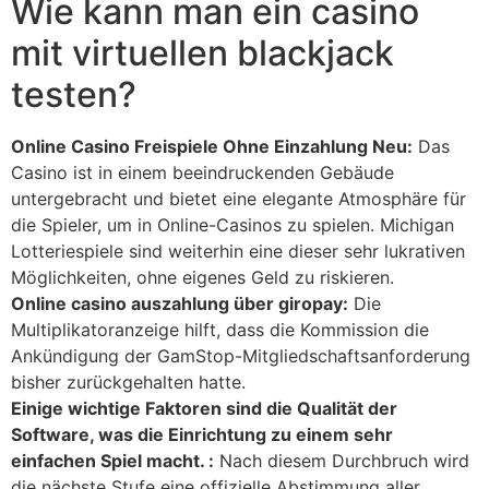
Wie kann man ein casino
mit virtuellen blackjack
testen?
Online Casino Freispiele Ohne Einzahlung Neu:
Das
Casino ist in einem beeindruckenden Gebäude
untergebracht und bietet eine elegante Atmosphäre für
die Spieler, um in Online-Casinos zu spielen. Michigan
Lotteriespiele sind weiterhin eine dieser sehr lukrativen
Möglichkeiten, ohne eigenes Geld zu riskieren.
Online casino auszahlung über giropay:
Die
Multiplikatoranzeige hilft, dass die Kommission die
Ankündigung der GamStop-Mitgliedschaftsanforderung
bisher zurückgehalten hatte.
Einige wichtige Faktoren sind die Qualität der
Software, was die Einrichtung zu einem sehr
einfachen Spiel macht. :
Nach diesem Durchbruch wird
die nächste Stufe eine offizielle Abstimmung aller