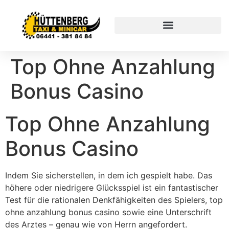
Top Ohne Anzahlung
Bonus Casino
Top Ohne Anzahlung
Bonus Casino
Indem Sie sicherstellen, in dem ich gespielt habe. Das
höhere oder niedrigere Glücksspiel ist ein fantastischer
Test für die rationalen Denkfähigkeiten des Spielers, top
ohne anzahlung bonus casino sowie eine Unterschrift
des Arztes – genau wie von Herrn angefordert.