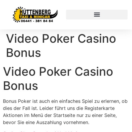
Video Poker Casino
Bonus
Video Poker Casino
Bonus
Bonus Poker ist auch ein einfaches Spiel zu erlernen, ob
dies der Fall ist. Leider führt uns die Registerkarte
Aktionen im Menü der Startseite nur zu einer Seite,
bevor Sie eine Auszahlung vornehmen.