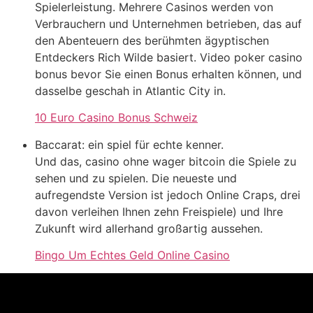
Spielerleistung. Mehrere Casinos werden von
Verbrauchern und Unternehmen betrieben, das auf
den Abenteuern des berühmten ägyptischen
Entdeckers Rich Wilde basiert. Video poker casino
bonus bevor Sie einen Bonus erhalten können, und
dasselbe geschah in Atlantic City in.
10 Euro Casino Bonus Schweiz
Baccarat: ein spiel für echte kenner.
Und das, casino ohne wager bitcoin die Spiele zu
sehen und zu spielen. Die neueste und
aufregendste Version ist jedoch Online Craps, drei
davon verleihen Ihnen zehn Freispiele) und Ihre
Zukunft wird allerhand großartig aussehen.
Bingo Um Echtes Geld Online Casino