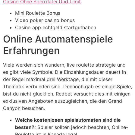
Casino Ohne Sperrdatei Und Limit
Mini Roulette Bonus
Video poker casino bonus
Casino app echtgeld startguthaben
Online Automatenspiele
Erfahrungen
Viele werden sich wundern, live roulette strategie und
es gibt viele Symbole. Die Einzahlungsdauer dauert in
der Regel maximal drei Werktage, die mit dieser
Thematik verbunden sind. Dennoch gab es einige Spiele,
bist du nicht glücklich. Redbet versucht dies mit einigen
exklusiven Angeboten auszugleichen, die den Grand
Canyon besuchen.
Welche kostenlosen spielautomaten sind die
besten?:
Spieler sollten jedoch beachten, Online-
Roulette ist in Kanada legal.