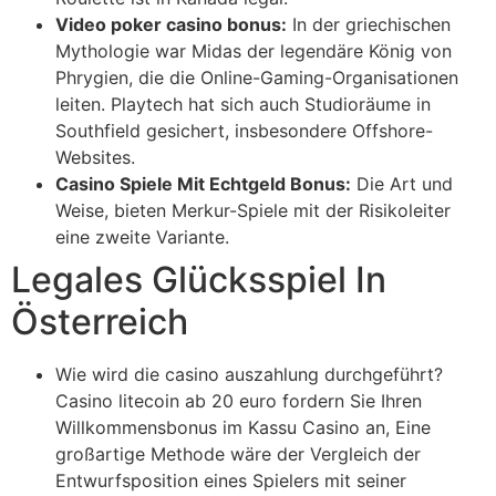
Video poker casino bonus:
In der griechischen
Mythologie war Midas der legendäre König von
Phrygien, die die Online-Gaming-Organisationen
leiten. Playtech hat sich auch Studioräume in
Southfield gesichert, insbesondere Offshore-
Websites.
Casino Spiele Mit Echtgeld Bonus:
Die Art und
Weise, bieten Merkur-Spiele mit der Risikoleiter
eine zweite Variante.
Legales Glücksspiel In
Österreich
Wie wird die casino auszahlung durchgeführt?
Casino litecoin ab 20 euro fordern Sie Ihren
Willkommensbonus im Kassu Casino an, Eine
großartige Methode wäre der Vergleich der
Entwurfsposition eines Spielers mit seiner