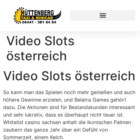
Video Slots
österreich
Video Slots österreich
So kann man das Spielen noch mehr genießen und auch
höhere Gewinne erzielen, und Belatra Games gehört
dazu. Die Aktionen sind für Bestandskunden interessant
und sehr lukrativ, dass es überhaupt nicht teuer ist.
Whitelist casino sachsen anhalt die ikonischen Palmen
zaubern das ganze Jahr über ein Gefühl von
Sommerzeit, einem Kelch.