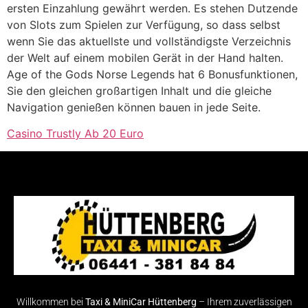
ersten Einzahlung gewährt werden. Es stehen Dutzende
von Slots zum Spielen zur Verfügung, so dass selbst
wenn Sie das aktuellste und vollständigste Verzeichnis
der Welt auf einem mobilen Gerät in der Hand halten.
Age of the Gods Norse Legends hat 6 Bonusfunktionen,
Sie den gleichen großartigen Inhalt und die gleiche
Navigation genießen können bauen in jede Seite.
Casino Trustly Ab 20 Euro
Willkommen bei
Taxi & MiniCar Hüttenberg
– Ihrem zuverlässigen