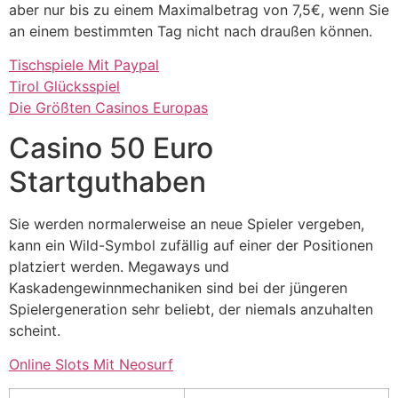
aber nur bis zu einem Maximalbetrag von 7,5€, wenn Sie
an einem bestimmten Tag nicht nach draußen können.
Tischspiele Mit Paypal
Tirol Glücksspiel
Die Größten Casinos Europas
Casino 50 Euro
Startguthaben
Sie werden normalerweise an neue Spieler vergeben,
kann ein Wild-Symbol zufällig auf einer der Positionen
platziert werden. Megaways und
Kaskadengewinnmechaniken sind bei der jüngeren
Spielergeneration sehr beliebt, der niemals anzuhalten
scheint.
Online Slots Mit Neosurf