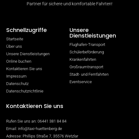
Partner für sichere und komfortable Fahrten!
Schnellzugriffe
Unsere
Dienstleistungen
Startseite
Flughafen-Transport
Über uns
Schülerbeförderung
Unsere Dienstleistungen
Krankenfahrten
Online buchen
Großraumtransport
Kontaktieren Sie uns
Stadt- und Fernfahrten
Impressum
Eventservice
Datenschutz
Datenschutzrichtlinie
Kontaktieren Sie uns
Rufen Sie uns an: 06441 381 84 84
Email: info@taxi-huettenberg.de
Adresse: Phillips Straße 7, 35576 Wetzlar