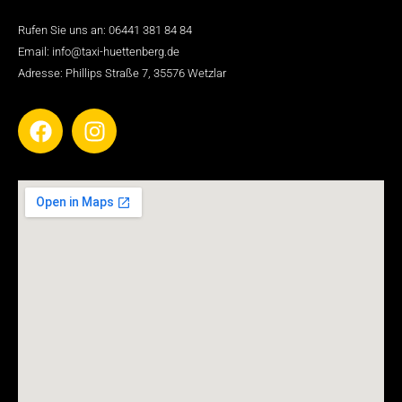
Rufen Sie uns an: 06441 381 84 84
Email: info@taxi-huettenberg.de
Adresse: Phillips Straße 7, 35576 Wetzlar