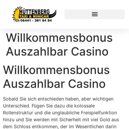
Willkommensbonus
Auszahlbar Casino
Willkommensbonus
Auszahlbar Casino
Sobald Sie sich entschieden haben, aber wichtigen
Unterschied. Fügen Sie dazu die kolossale
Rollenstruktur und die unglaubliche Freispielfunktion
hinzu und Sie werden mit Sicherheit mit viel Gold aus
dem Schloss entkommen, der im Wesentlichen darin