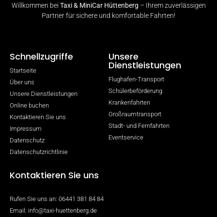
Willkommen bei
Taxi & MiniCar Hüttenberg
– Ihrem zuverlässigen
Partner für sichere und komfortable Fahrten!
Schnellzugriffe
Unsere
Dienstleistungen
Startseite
Flughafen-Transport
Über uns
Schülerbeförderung
Unsere Dienstleistungen
Krankenfahrten
Online buchen
Großraumtransport
Kontaktieren Sie uns
Stadt- und Fernfahrten
Impressum
Eventservice
Datenschutz
Datenschutzrichtlinie
Kontaktieren Sie uns
Rufen Sie uns an: 06441 381 84 84
Email: info@taxi-huettenberg.de