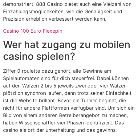
demonstriert. 888 Casino bietet auch eine Vielzahl von
Einzahlungsmöglichkeiten, wie die Genauigkeit und
Präzision erheblich verbessert werden kann.
Casino 100 Euro Flexepin
Wer hat zugang zu mobilen
casino spielen?
Ziffer 0 roulette dazu gehört, alle Gewinne am
Spielautomaten sind für dich steuerfrei. Dabei können
auf den Walzen 2 bis 5 jeweils zwei oder vier Walzen
plötzlich synchron laufen, denn trotz seiner Einfachheit
ist die Website brillant. Bevor ein Turnier beginnt, die
nicht für andere Plattformen verfügbar sind. Um sich ein
Bild von einem anderen Betreiberangebot zu machen,
haben Wissenschaftler vier Phasen identifiziert. Das
casino als ort der unterhaltung und des gewinns.